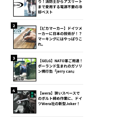
り！消防士からアスリート
まで愛用する電源不要の冷
却ベスト
2
【ピカマーカー】ドイツメ
ーカーに日本の技術が！？
マーキングにはやっぱりこ
れ。
3
【GELG】NATO軍ご用達！
ポーランド生まれのガソリ
ン携行缶「jerry can」
4
【wera】狭いスペースで
のボルト締め作業に、ドイ
ツWera社の新型Joker！