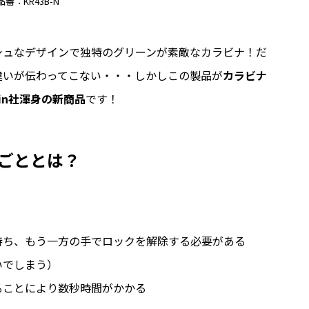
品番：KR43B-N
シュなデザインで独特のグリーンが素敵なカラビナ！だ
違いが伝わってこない・・・しかしこの製品が
カラビナ
pin社渾身の新商品
です！
ごととは？
持ち、もう一方の手でロックを解除する必要がある
いでしまう）
ることにより数秒時間がかかる