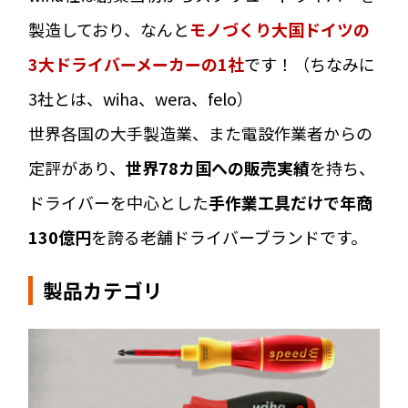
製造しており、なんと
モノづくり大国ドイツの
3大ドライバーメーカーの1社
です！（ちなみに
3社とは、wiha、wera、felo）
世界各国の大手製造業、また電設作業者からの
定評があり、
世界78カ国への販売実績
を持ち、
ドライバーを中心とした
手作業工具だけで年商
130億円
を誇る老舗ドライバーブランドです。
製品カテゴリ