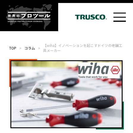
【wiha】イノベーションを起こすドイツの老舗工
TOP
>
コラム
>
具メーカー