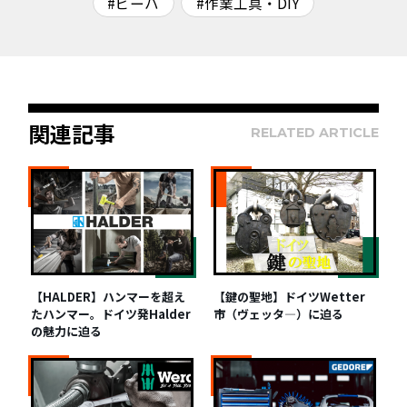
#ビーハ
#作業工具・DIY
関連記事
RELATED ARTICLE
【HALDER】ハンマーを超え
【鍵の聖地】ドイツWetter
たハンマー。ドイツ発Halder
市（ヴェッタ―）に迫る
の魅力に迫る