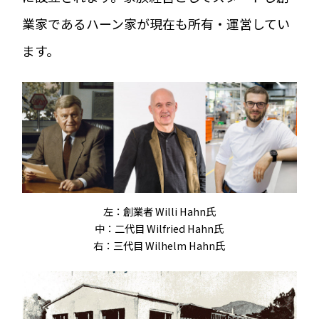
業家であるハーン家が現在も所有・運営してい
ます。
左：創業者 Willi Hahn氏
中：二代目 Wilfried Hahn氏
右：三代目 Wilhelm Hahn氏