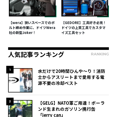
【wera】狭いスペースでのボ
【GEDORE】工具好き必見！
ルト締め作業に、ドイツWera
ドイツの上質工具でカスタマ
社の新型Joker！
イズ工具セット
人気記事ランキング
RANKING
1
水だけで20時間ひんや～り！消防
士からアスリートまで愛用する電
源不要の冷却ベスト
2
【GELG】NATO軍ご用達！ポーラ
ンド生まれのガソリン携行缶
「jerry can」