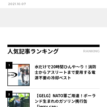
2021.10.07
人気記事ランキング
RANKING
1
水だけで20時間ひんや～り！消防
士からアスリートまで愛用する電
源不要の冷却ベスト
2
【GELG】NATO軍ご用達！ポーラ
ンド生まれのガソリン携行缶
「jerry can」