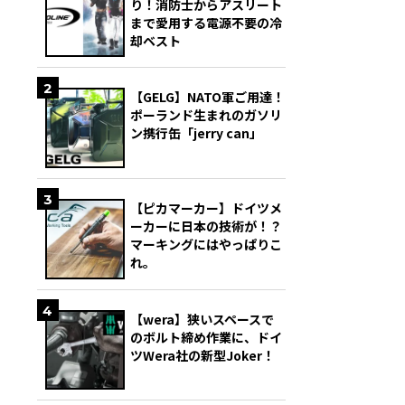
り！消防士からアスリート
まで愛用する電源不要の冷
却ベスト
2
【GELG】NATO軍ご用達！
ポーランド生まれのガソリ
ン携行缶「jerry can」
3
【ピカマーカー】ドイツメ
ーカーに日本の技術が！？
マーキングにはやっぱりこ
れ。
4
【wera】狭いスペースで
のボルト締め作業に、ドイ
ツWera社の新型Joker！