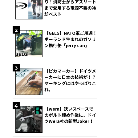
り！消防士からアスリート
まで愛用する電源不要の冷
却ベスト
2
【GELG】NATO軍ご用達！
ポーランド生まれのガソリ
ン携行缶「jerry can」
3
【ピカマーカー】ドイツメ
ーカーに日本の技術が！？
マーキングにはやっぱりこ
れ。
4
【wera】狭いスペースで
のボルト締め作業に、ドイ
ツWera社の新型Joker！