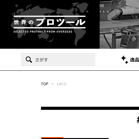
逸
TOP
>
LACO