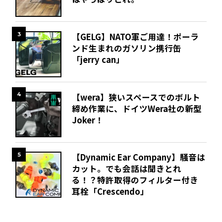
3
【GELG】NATO軍ご用達！ポーラ
ンド生まれのガソリン携行缶
「jerry can」
4
【wera】狭いスペースでのボルト
締め作業に、ドイツWera社の新型
Joker！
5
【Dynamic Ear Company】騒音は
カット。でも会話は聞きとれ
る！？特許取得のフィルター付き
耳栓「Crescendo」