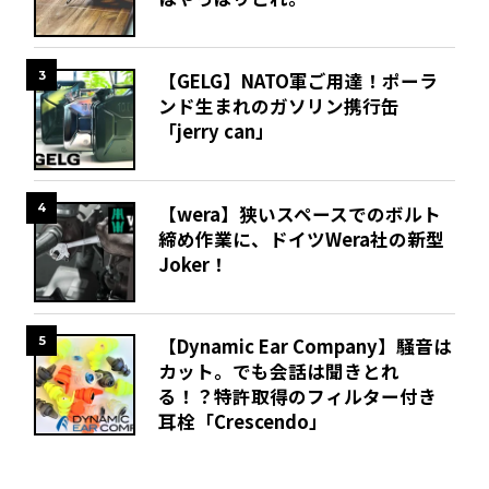
3
【GELG】NATO軍ご用達！ポーラ
ンド生まれのガソリン携行缶
「jerry can」
4
【wera】狭いスペースでのボルト
締め作業に、ドイツWera社の新型
Joker！
5
【Dynamic Ear Company】騒音は
カット。でも会話は聞きとれ
る！？特許取得のフィルター付き
耳栓「Crescendo」