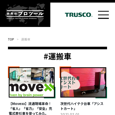
TOP
>
運搬車
#運搬車
【Movexx】流通現場革命！
次世代ハイテク台車「アシス
「省人」「省力」「安全」充
トカート」
電式牽引車を使ってみた。
2021.02.01