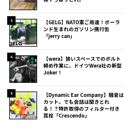
3
【GELG】NATO軍ご用達！ポーラ
ンド生まれのガソリン携行缶
「jerry can」
4
【wera】狭いスペースでのボルト
締め作業に、ドイツWera社の新型
Joker！
5
【Dynamic Ear Company】騒音は
カット。でも会話は聞きとれ
る！？特許取得のフィルター付き
耳栓「Crescendo」