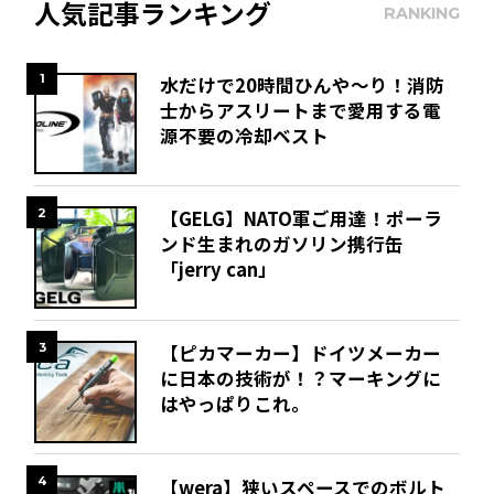
人気記事ランキング
RANKING
1
水だけで20時間ひんや～り！消防
士からアスリートまで愛用する電
源不要の冷却ベスト
2
【GELG】NATO軍ご用達！ポーラ
ンド生まれのガソリン携行缶
「jerry can」
3
【ピカマーカー】ドイツメーカー
に日本の技術が！？マーキングに
はやっぱりこれ。
4
【wera】狭いスペースでのボルト