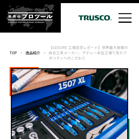
【GEDORE 工場見学レポート】世界最大規模の
TOP
>
逸品紹介
>
総合工具メーカー、ゲドレー本社工場で見たク
オリティへのこだわり