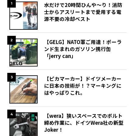
1
水だけで20時間ひんや～り！消防
士からアスリートまで愛用する電
源不要の冷却ベスト
2
【GELG】NATO軍ご用達！ポーラ
ンド生まれのガソリン携行缶
「jerry can」
3
【ピカマーカー】ドイツメーカー
に日本の技術が！？マーキングに
はやっぱりこれ。
4
【wera】狭いスペースでのボルト
締め作業に、ドイツWera社の新型
Joker！