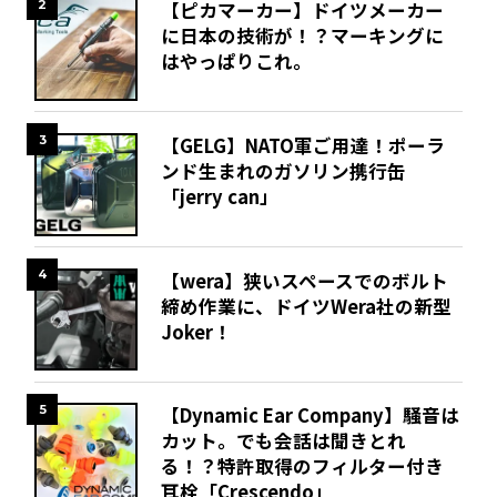
2
【ピカマーカー】ドイツメーカー
に日本の技術が！？マーキングに
はやっぱりこれ。
3
【GELG】NATO軍ご用達！ポーラ
ンド生まれのガソリン携行缶
「jerry can」
4
【wera】狭いスペースでのボルト
締め作業に、ドイツWera社の新型
Joker！
5
【Dynamic Ear Company】騒音は
カット。でも会話は聞きとれ
る！？特許取得のフィルター付き
耳栓「Crescendo」