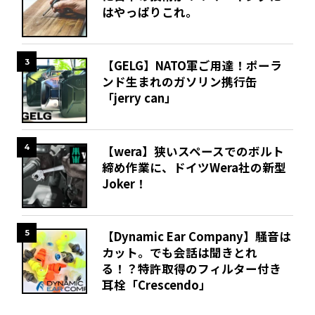
はやっぱりこれ。
3
【GELG】NATO軍ご用達！ポーラ
ンド生まれのガソリン携行缶
「jerry can」
4
【wera】狭いスペースでのボルト
締め作業に、ドイツWera社の新型
Joker！
5
【Dynamic Ear Company】騒音は
カット。でも会話は聞きとれ
る！？特許取得のフィルター付き
耳栓「Crescendo」