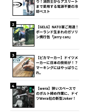
り！消防士からアスリート
まで愛用する電源不要の冷
却ベスト
2
【GELG】NATO軍ご用達！
ポーランド生まれのガソリ
ン携行缶「jerry can」
3
【ピカマーカー】ドイツメ
ーカーに日本の技術が！？
マーキングにはやっぱりこ
れ。
4
【wera】狭いスペースで
のボルト締め作業に、ドイ
ツWera社の新型Joker！