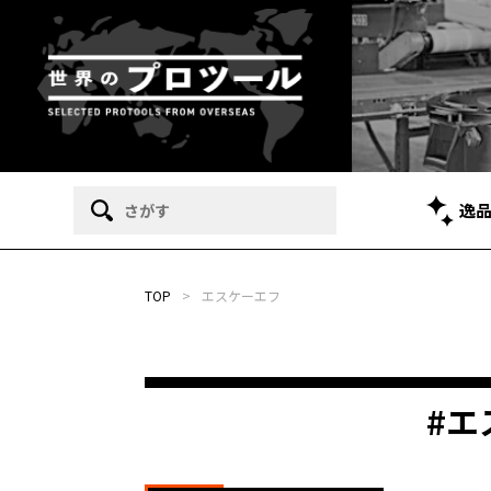
逸
TOP
>
エスケーエフ
#エ