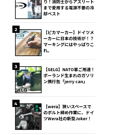
り！消防士からアスリート
まで愛用する電源不要の冷
却ベスト
2
【ピカマーカー】ドイツメ
ーカーに日本の技術が！？
マーキングにはやっぱりこ
れ。
3
【GELG】NATO軍ご用達！
ポーランド生まれのガソリ
ン携行缶「jerry can」
4
【wera】狭いスペースで
のボルト締め作業に、ドイ
ツWera社の新型Joker！