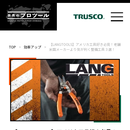
【LANGTOOLS】アメリカ工具好き必見！老舗
TOP
>
効率アップ
>
米国メーカーより気が利く整備工具３選！