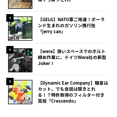
3
【GELG】NATO軍ご用達！ポーラ
ンド生まれのガソリン携行缶
「jerry can」
4
【wera】狭いスペースでのボルト
締め作業に、ドイツWera社の新型
Joker！
5
【Dynamic Ear Company】騒音は
カット。でも会話は聞きとれ
る！？特許取得のフィルター付き
耳栓「Crescendo」