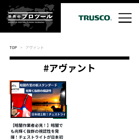
TOP
>
アヴァント
#アヴァント
【暗闇作業者必見！】暗闇で
も光輝く抜群の視認性を発
揮！チェストライトが日本初