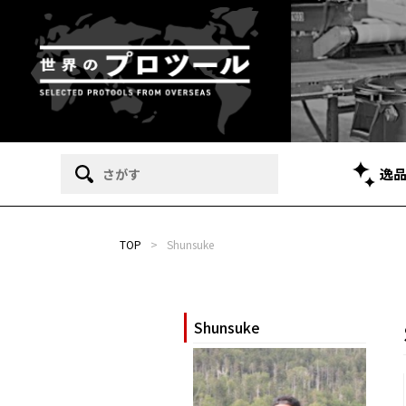
逸
TOP
>
Shunsuke
Shunsuke