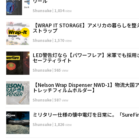
リール
Shunsuke
|
1,034
view
【WRAP IT STORAGE】アメリカの暮らし
ストラップ
Shunsuke
|
1,570
view
LED警告灯なら【パワーフレア】米軍でも採用
セーフティライト
Shunsuke
|
565
view
【Nelson Wrap Dispenser NWD-1】
トレッチフィルムホルダー】
Shunsuke
|
587
view
ミリタリー仕様の懐中電灯を日常に。「SureFi
Shunsuke
|
1,826
view