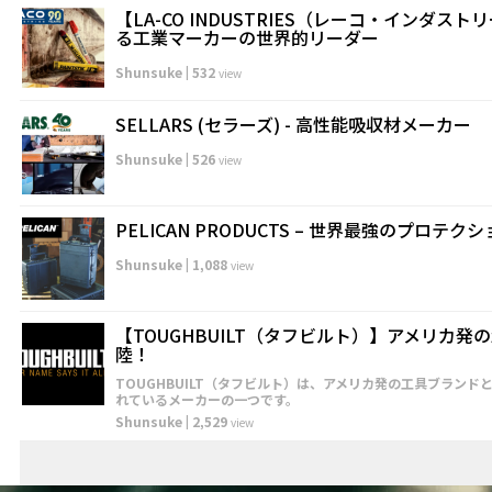
【LA-CO INDUSTRIES（レーコ・インダス
る工業マーカーの世界的リーダー
Shunsuke
|
532
view
SELLARS (セラーズ) - 高性能吸収材メーカー
Shunsuke
|
526
view
PELICAN PRODUCTS – 世界最強のプロテ
Shunsuke
|
1,088
view
【TOUGHBUILT（タフビルト）】アメリカ
陸！
TOUGHBUILT（タフビルト）は、アメリカ発の工具ブランド
れているメーカーの一つです。
Shunsuke
|
2,529
view