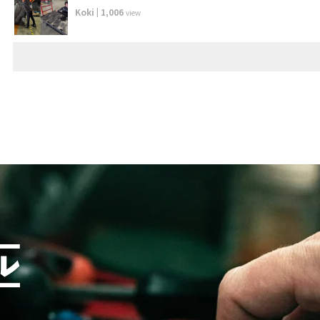
Koki
|
1,006
view